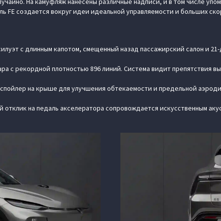
лучайно. На камуфляж нанесены различные надписи, и в том числе упо
ль FE создается вокруг идеи идеальной управляемости и больших ско
илуэт с длинным капотом, смещенный назад пассажирский салон и 21
ра с рекордной плотностью 896 линий. Система видит препятствия выс
 спойлер на крыше для улучшения обтекаемости и предельной аэроди
ый отклик на педаль акселератора сопровождается искусственным ак