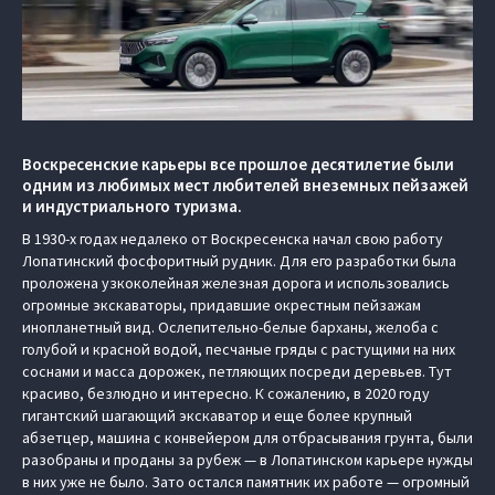
Воскресенские карьеры все прошлое десятилетие были
одним из любимых мест любителей внеземных пейзажей
и индустриального туризма.
В 1930-х годах недалеко от Воскресенска начал свою работу
Лопатинский фосфоритный рудник. Для его разработки была
проложена узкоколейная железная дорога и использовались
огромные экскаваторы, придавшие окрестным пейзажам
инопланетный вид. Ослепительно-белые барханы, желоба с
голубой и красной водой, песчаные гряды с растущими на них
соснами и масса дорожек, петляющих посреди деревьев. Тут
красиво, безлюдно и интересно. К сожалению, в 2020 году
гигантский шагающий экскаватор и еще более крупный
абзетцер, машина с конвейером для отбрасывания грунта, были
разобраны и проданы за рубеж — в Лопатинском карьере нужды
в них уже не было. Зато остался памятник их работе — огромный