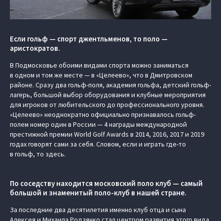
Если гольф — спорт джентльменов, то поло —
аристократов.
В Подмосковье обоими видами спорта можно заниматься
в одном и том же месте — в «Целеево», что в Дмитровском
районе. Сразу два гольф-поля, академия гольфа, детский гольф-
лагерь, большой выбор оборудования и клубные мероприятия
для игроков от любительского до профессионального уровня.
«Целеево» неоднократно официально признавалось гольф-
полем номер один в России — 4 награды международной
престижной премии World Golf Awards в 2014, 2016, 2017 и 2019
годах говорят сами за себя. Словом, если и играть где-то
в гольф, то здесь.
По соседству находится московский поло клуб — самый
большой и знаменитый поло-клуб в нашей стране.
За последние два десятилетия именно клуб отца и сына
Алексея и Михаила Родзянко стал центром развития этого вида