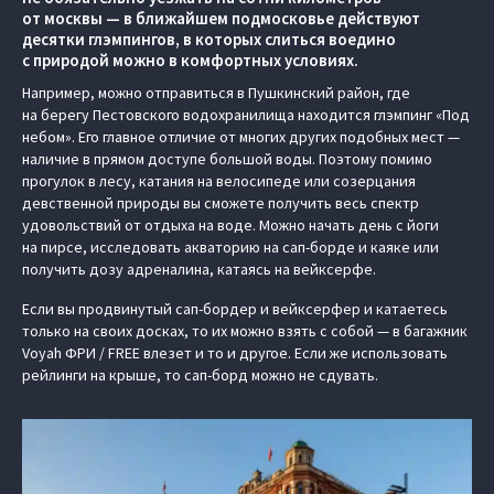
от москвы — в ближайшем подмосковье действуют
десятки глэмпингов, в которых слиться воедино
с природой можно в комфортных условиях.
Например, можно отправиться в Пушкинский район, где
на берегу Пестовского водохранилища находится глэмпинг «Под
небом». Его главное отличие от многих других подобных мест —
наличие в прямом доступе большой воды. Поэтому помимо
прогулок в лесу, катания на велосипеде или созерцания
девственной природы вы сможете получить весь спектр
удовольствий от отдыха на воде. Можно начать день с йоги
на пирсе, исследовать акваторию на сап-борде и каяке или
получить дозу адреналина, катаясь на вейксерфе.
Если вы продвинутый сап-бордер и вейксерфер и катаетесь
только на своих досках, то их можно взять с собой — в багажник
Voyah ФРИ / FREE влезет и то и другое. Если же использовать
рейлинги на крыше, то сап-борд можно не сдувать.