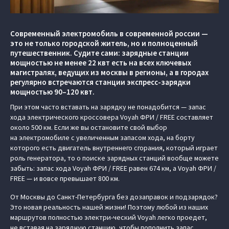
Современный электромобиль в современной россии —
это не только городской житель, но и полноценный
путешественник. Судите сами: зарядные станции
мощностью не менее 22 квт есть на всех ключевых
магистралях, ведущих из москвы в регионы, а в городах
регулярно встречаются станции экспресс-зарядки
мощностью 90–120 квт.
При этом часто вставать на зарядку не понадобится — запас
хода электрического кроссовера Voyah ФРИ / FREE составляет
около 500 км. Если же вы остановите свой выбор
на электромобиле с увеличенным запасом хода, на борту
которого есть двигатель внутреннего сгорания, который играет
роль генератора, то о поиске зарядных станций вообще можете
забыть: запас хода Voyah ФРИ / FREE равен 674 км, а Voyah ФРИ /
FREE — и вовсе превышает 800 км.
От Москвы до Санкт-Петербурга без дозаправок и подзарядок?
Это новая реальность нашей жизни! Поэтому любой из наших
маршрутов полностью электри-ческий Voyah легко проедет,
не вставая на зарядную станцию, чтобы пополнить запас