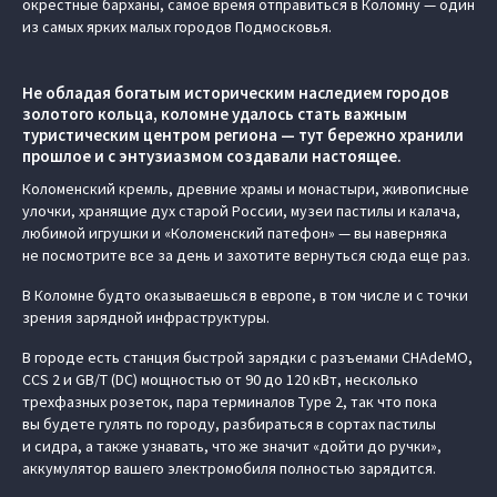
окрестные барханы, самое время отправиться в Коломну — один
из самых ярких малых городов Подмосковья.
Не обладая богатым историческим наследием городов
золотого кольца, коломне удалось стать важным
туристическим центром региона — тут бережно хранили
прошлое и с энтузиазмом создавали настоящее.
Коломенский кремль, древние храмы и монастыри, живописные
улочки, хранящие дух старой России, музеи пастилы и калача,
любимой игрушки и «Коломенский патефон» — вы наверняка
не посмотрите все за день и захотите вернуться сюда еще раз.
В Коломне будто оказываешься в европе, в том числе и с точки
зрения зарядной инфраструктуры.
В городе есть станция быстрой зарядки с разъемами CHAdeMO,
CCS 2 и GB/T (DC) мощностью от 90 до 120 кВт, несколько
трехфазных розеток, пара терминалов Type 2, так что пока
вы будете гулять по городу, разбираться в сортах пастилы
и сидра, а также узнавать, что же значит «дойти до ручки»,
аккумулятор вашего электромобиля полностью зарядится.