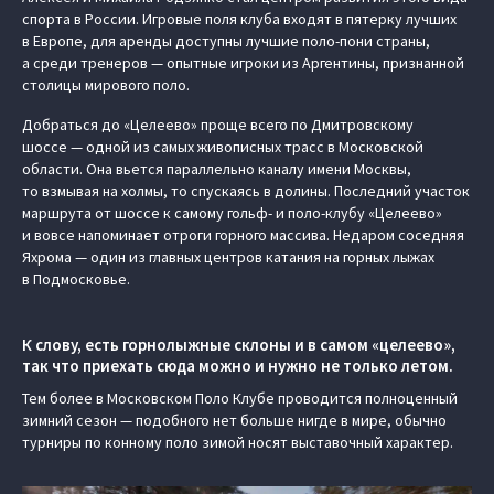
спорта в России. Игровые поля клуба входят в пятерку лучших
в Европе, для аренды доступны лучшие поло-пони страны,
а среди тренеров — опытные игроки из Аргентины, признанной
столицы мирового поло.
Добраться до «Целеево» проще всего по Дмитровскому
шоссе — одной из самых живописных трасс в Московской
области. Она вьется параллельно каналу имени Москвы,
то взмывая на холмы, то спускаясь в долины. Последний участок
маршрута от шоссе к самому гольф- и поло-клубу «Целеево»
и вовсе напоминает отроги горного массива. Недаром соседняя
Яхрома — один из главных центров катания на горных лыжах
в Подмосковье.
К слову, есть горнолыжные склоны и в самом «целеево»,
так что приехать сюда можно и нужно не только летом.
Тем более в Московском Поло Клубе проводится полноценный
зимний сезон — подобного нет больше нигде в мире, обычно
турниры по конному поло зимой носят выставочный характер.