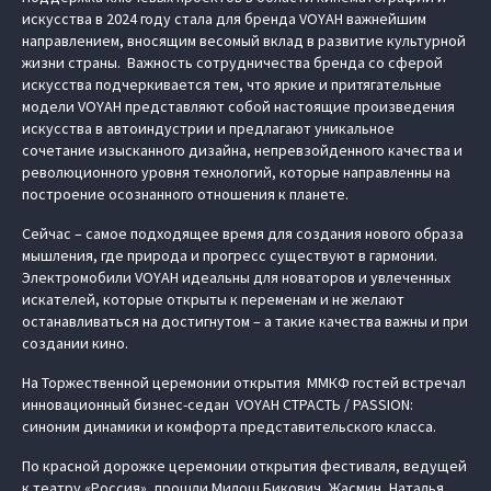
искусства в 2024 году стала для бренда VOYAH важнейшим
направлением, вносящим весомый вклад в развитие культурной
жизни страны. Важность сотрудничества бренда со сферой
искусства подчеркивается тем, что яркие и притягательные
модели VOYAH представляют собой настоящие произведения
искусства в автоиндустрии и предлагают уникальное
сочетание изысканного дизайна, непревзойденного качества и
революционного уровня технологий, которые направленны на
построение осознанного отношения к планете.
Сейчас – самое подходящее время для создания нового образа
мышления, где природа и прогресс существуют в гармонии.
Электромобили VOYAH идеальны для новаторов и увлеченных
искателей, которые открыты к переменам и не желают
останавливаться на достигнутом – а такие качества важны и при
создании кино.
На Торжественной церемонии открытия ММКФ гостей встречал
инновационный бизнес-седан VOYAH СТРАСТЬ / PASSION:
синоним динамики и комфорта представительского класса.
По красной дорожке церемонии открытия фестиваля, ведущей
к театру «Россия», прошли Милош Бикович, Жасмин, Наталья