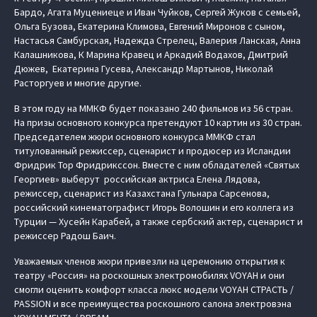
Бардо, Агата Муцениеце и Иван Чуйков, Сергей Жуков с семьей,
Ольга Бузова, Екатерина Климова, Евгений Миронов с сыном,
Настасья Самбурская, Надежда Стрелец, Валерия Ланская, Анна
Калашникова, К Марина Кравец и Аркадий Водахов, Дмитрий
Дюжев, Екатерина Гусева, Александр Мартынов, Николай
Расторгуев и многие другие.
В этом году на ММКФ будет показано 240 фильмов из 56 стран.
На призы основного конкурса претендуют 10 картин из 30 стран.
Председателем жюри основного конкурса ММКФ стал
титулованный режиссер, сценарист и продюсер из Исландии
Фридрик Тор Фридрикссон. Вместе с ним обладателей «Святых
Георгиев» выберут российская актриса Елена Лядова,
режиссер, сценарист из Казахстана Гульнара Сарсенова,
российский кинематографист Игорь Волошин и его коллега из
Турции — Хусейн Карабей, а также сербский актер, сценарист и
режиссер Радош Баич.
Уважаемых членов жюри привезли на церемонию открытия к
театру «Россия» на роскошных электромобилях VOYAH и они
смогли оценить комфорт класса люкс модели VOYAH СТРАСТЬ /
PASSION и все преимущества роскошного салона электровэна