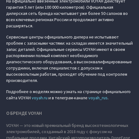
На официально ввезенные электромобили VOYAH действует
гарантия 5 лет (или 100 000 километров). Официальная
дилерская сеть бренда насчитывает уже более 50 салонов во
всех ключевых регионах России и продолжает активно
расширяться.
Сервисные центры официального дилера не испытывают
проблем с запасными частями: на складах имеется значительный
запас деталей. Официальные сервисы VOYAH имеют в своем
распоряжении полный комплект необходимого
диагностического оборудования, а высококвалифицированные
сотрудники, включая специалистов с допуском к
высоковольтным работам, проходят обучение под контролем
производителя.
Подробнее о моделях можно узнать на странице официального
сайта VOYAH
voyah.ru
и в телеграм-канале
voyah_rus
.
О БРЕНДЕ VOYAH
VOYAH — это новый премиальный бренд высокотехнологичных
электромобилей, созданный в 2018 году с фокусом на
глобальные продажи. Китайский автопроизводитель DongFeng