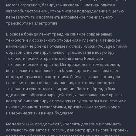
Motor Corporation, базируясь на своем 53-летнем опыте в
автомобилестроении, открыл новое подразделение с целью
перезапустить и возглавить направление премиального
транспорта на электротяге.
В основе бренда лежит тренд на слияние современных
технологий и осознанного отношения к планете. Латинское
наименование бренда отсылает к слову «Вояж» (Voyage), таким
образом символизируя начало путешествия в новую эру
технологических открытий в концепции Новая эра
технологических открытий. Мы прощаемся с тем временем,
когда планета позволяла нам беспощадно использовать ее
недра, не думая о последствиях. Сейчас настало время для
создания нового образа мышления, в котором природа и
технологии существуют в гармонии. Логотип бренда был
вдохновлен образом парящей птицы, расправленные крылья
которой символизируют великую силу природы в сочетании с
инновационными технологиями, призванными задать новое
измерение жизни в мире будущего.
Модели VOYAH продолжают укреплять доверие и повышать
лояльность клиентов в России, демонстрируя высокий уровень