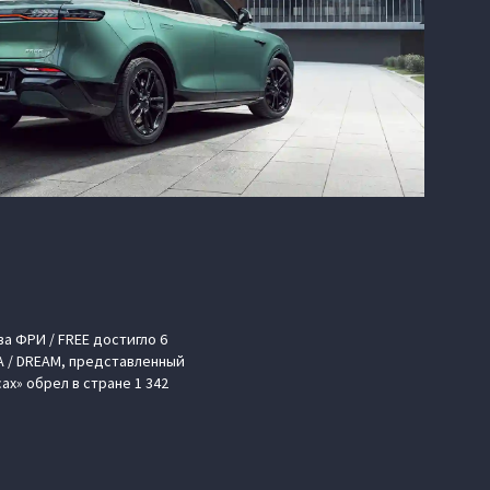
а ФРИ / FREE достигло 6
А / DREAM, представленный
х» обрел в стране 1 342