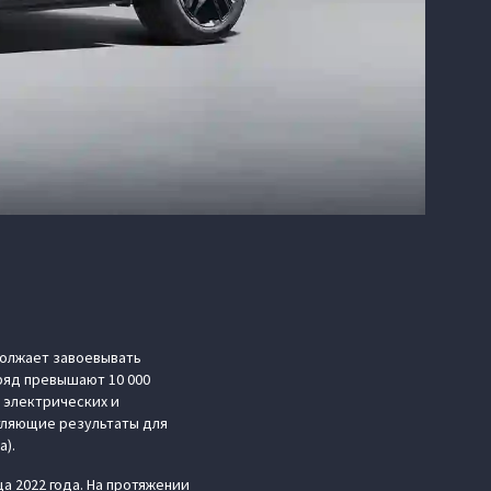
олжает завоевывать
ряд превышают 10 000
5 электрических и
атляющие результаты для
а).
а 2022 года. На протяжении