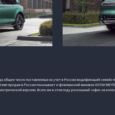
ода общее число поставленных на учет в России модификаций семейств
темп продаж в России показывает и флагманский минивэн VOYAH МЕЧТ
ектрической версиях. Всего же в этом году роскошный «офис на колеса