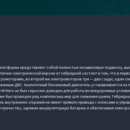
платформа представляет собой полностью независимую подвеску, вы
тличие электрической версии от гибридной состоит в том, что в перв
ромоторами, во второй же электромоторов три — два сзади, один сп
анным ДВС. Аналогичный бензиновый двигатель устанавливается на ги
я M-Hero он был серьезно доведен для работы во внедорожных условия
кже был проведен ряд комплексных мер для снижения шумов. Гибридная
ль внутреннего сгорания не имеет прямого привода с колесами и упра
ктричество, заряжая аккумуляторную батарею и обеспечивая электро