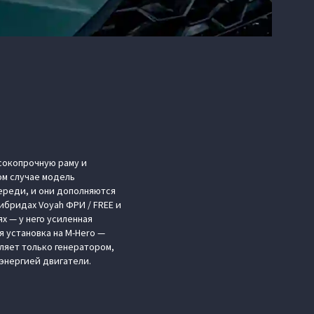
сокопрочную раму и
ом случае модель
ереди, и они дополняются
бридах Voyah ФРИ / FREE и
х — у него усиленная
 установка на M-Hero —
вляет только генератором,
энергией двигатели.