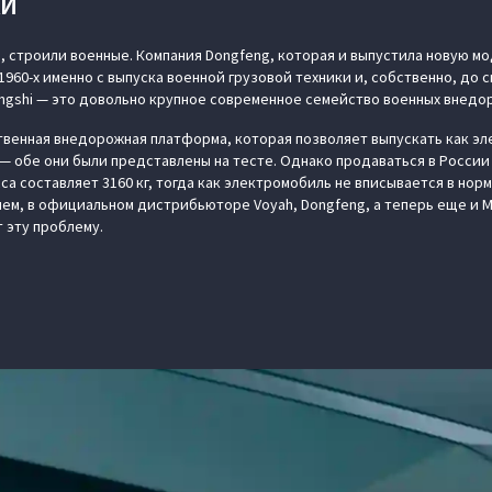
КИ
ь, строили военные. Компания Dongfeng, которая и выпустила новую м
1960-х именно с выпуска военной грузовой техники и, собственно, до с
ngshi — это довольно крупное современное семейство военных внедо
твенная внедорожная платформа, которая позволяет выпускать как эл
 обе они были представлены на тесте. Однако продаваться в России 
са составляет 3160 кг, тогда как электромобиль не вписывается в норму
чем, в официальном дистрибьюторе Voyah, Dongfeng, а теперь еще и M-
эту проблему.