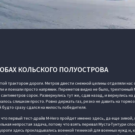
ГРОБАХ КОЛЬСКОГО ПОЛУОСТРОВА
той трактором дороги. Метров двести снежной целины отделяли нас 
ли и поехали просто напрямик. Переметов видно не было, трехтонный
а сантиметров сорок. Развернулись тут же, сдав назад, и вернулись н
залось слишком просто. Ровно держать газ, резко не давить на тормоз
й будто сразу сдался на милость победителя.
 что первый тест-драйв M-Hero пройдет именно здесь, да еще зимой,
льная непростая задача, потому что взять перевал Муста-Тунтури спо
дороги здесь прокладывались военной техникой для военных нужд и, к