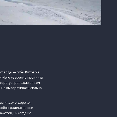
от воды — губы Кутовой
 M-Hero уверенно проминал
а дорогу, проложив рядом
. Не выворачивать сильно
 выглядело дерзко.
собны далеко не все
ажется, никогда не