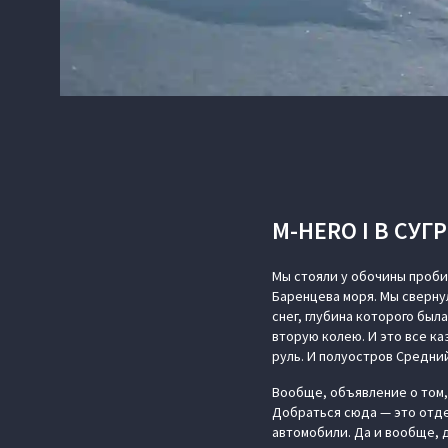
M-HERO I В СУ
Мы стояли у обочины проби
Баренцева моря. Мы сверну
снег, глубина которого был
вторую колею. И это все ка
руль. И полуостров Средни
Вообще, объявление о том,
Добраться сюда — это отде
автомобили. Да и вообще, 