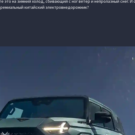
е это на зимний холод, сбивающий с ног ветер и непролазный снег. И 
 премиальный китайский электровнедорожник?