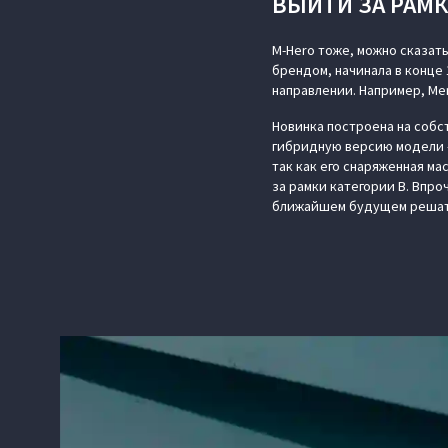
ВЫЙТИ ЗА РАМ
M-Hero тоже, можно сказат
брендом, начинала в конце 
направлении. Например, Me
Новинка построена на собс
гибридную версию модели —
так как его снаряженная мас
за рамки категории В. Впро
ближайшем будущем решат 