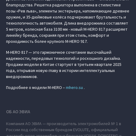
благородства. Решетка радиатора выполнена в стилистике
позы «Рев льва», элементы экстерьера, напоминающие древнее
оружие, и 35-дюймовые колёса подчеркивают брутальность и
технологичность автомобиля. Длина внедорожника составляет
5 метров, колесная база 3100 мм - новый M‑HERO 817 расширяет
линейку бренда, сохраняя при этом стиль, комфорт и
проходимость более крупного M‑HERO 917.
M‑HERO 817 — это гармоничное сочетание высочайшей
надежности, передовых технологий и роскошного дизайна.
Продажи модели в Китае стартуют в третьем квартале 2025
года, открывая новую главу в истории интеллектуальных
внедорожников.
Подробнее о модели M‑HERO –
mhero.su
.
ОБ АО ЭВИА
Компания АО ЭВИА — производитель электромобилей № 1 в
России под собственным брендом EVOLUTE, официальный
дистрибьютор автомобильных брендов VOYAH, DONGFENG и