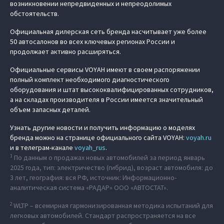
возникновении непредвиденных и непреодолимых
обстоятельств.
Официальная дилерская сеть бренда насчитывает уже более
50 автосалонов во всех ключевых регионах России и
продолжает активно расширяться.
Официальные сервисы VOYAH имеют в своем распоряжении
полный комплект необходимого диагностического
оборудования и штат высококвалифицированных сотрудников,
а на складах производителя в России имеется значительный
объем запасных деталей.
Узнать другие новости и получить информацию о моделях
бренда можно на странице официального сайта VOYAH:
voyah.ru
и в телеграм-канале
voyah_rus
.
1
По данным о продажах новых автомобилей за период январь
2025 года, тип: электричество (гибрид), возраст автомобиля: до
3 лет, география: вся РФ, источник: Информационно-
аналитическая система «РАДАР» ООО «АВТОСТАТ».
2
WLTP –
всемирная гармонизированная методика испытаний для
легковых автомобилей. Стандарт распространяется на все