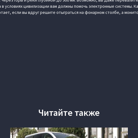
ас через горы и реки глубиной до 900 мм. Возможно, вы даже перевали
 а в условиях цивилизации вам должны помочь электронные системы. К
ает, если вы вдруг решите отыграться на фонарном столбе, а монитор
Читайте также