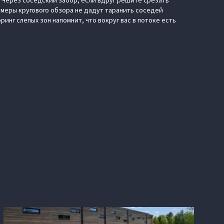
те через соседский забор, если вдруг решите срезать
амеры кругового обзора не дадут таранить соседей
инг слепых зон напомнит, что вокруг вас в потоке есть