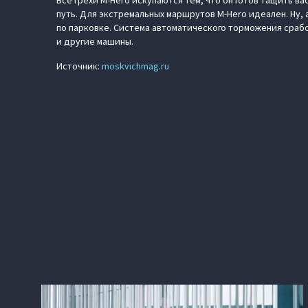
Все грехи M-Hero искупаются тем, что он готов тащить в
путь. Для экстремальных маршрутов M-Hero идеален. Ну,
по парковке. Система автоматического торможения сработ
и другие машины.
Источник:
moskvichmag.ru