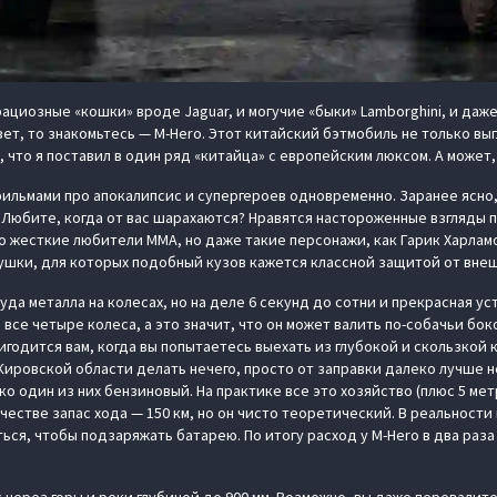
ациозные «кошки» вроде Jaguar, и могучие «быки» Lamborghini, и даже
зет, то знакомьтесь — M-Hero. Этот китайский бэтмобиль не только выг
 что я поставил в один ряд «китайца» с европейским люксом. А может,
ильмами про апокалипсис и супергероев одновременно. Заранее ясно
? Любите, когда от вас шарахаются? Нравятся настороженные взгляды 
ко жесткие любители ММА, но даже такие персонажи, как Гарик Харлам
ушки, для которых подобный кузов кажется классной защитой от внеш
руда металла на колесах, но на деле 6 секунд до сотни и прекрасная у
о все четыре колеса, а это значит, что он может валить по-собачьи бо
годится вам, когда вы попытаетесь выехать из глубокой и скользкой 
 в Кировской области делать нечего, просто от заправки далеко лучше
о один из них бензиновый. На практике все это хозяйство (плюс 5 мет
честве запас хода — 150 км, но он чисто теоретический. В реальности п
ся, чтобы подзаряжать батарею. По итогу расход у M-Hero в два раза 