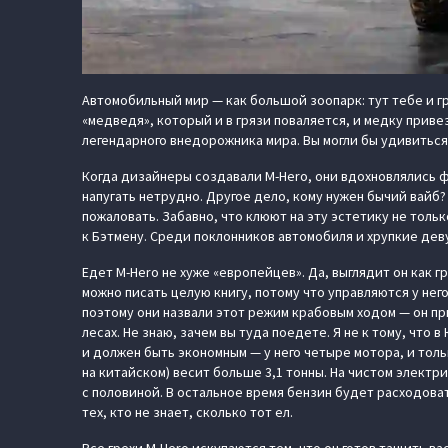
Автомобильный мир — как большой зоопарк: тут тебе и гр
«медведя», который и в грязи поваляется, и медку приве
легендарного внедорожника мира. Вы могли бы удивиться,
Когда дизайнеры создавали M-Hero, они вдохновлялись ф
напугать нетрудно. Другое дело, кому нужен бычий вайб
пожаловать. Забавно, что клюют на эту эстетику не толь
к Бэтмену. Среди поклонников автомобиля и хрупкие дев
Едет M-Hero не хуже «европейцев». Да, выглядит он как г
можно писать целую книгу, потому что управляются у нег
поэтому они назвали этот режим крабовым ходом — он при
лесах. Не знаю, зачем вы туда поедете. Я не к тому, что
и должен быть экономным — у него четыре мотора, и тольк
на китайском) весит больше 3,1 тонны. На чистом электри
с половиной. В остальное время бензин будет расходовать
тех, кто не знает, сколько тот ел.