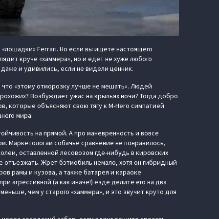
 «лошадки» Ferrari. Но если вы ищете настоящего
лядит круче «хаммера», но и едет не хуже любого
 даже и удивились, если не видели ценник.
, что «этому отморозку лучше не мешать». Людей
прохожих? Возбуждает ужас на крыльях ночи? Тогда добро
ов, которые объясняют свою тягу к M-Hero симпатией
него мира.
стойчивость на прямой. А про маневренность и вовсе
ком. Маркетологам собачье сравнение не понравилось,
колеи, оставленной лесовозом где-нибудь в кировских
 не отъезжать. Жрет бэтмобиль немало, хотя он гибридный
ров рамы и кузова, а также батарея и караоке
ри агрессивной (а как иначе!) езде делите его на два
меньше, чем у старого «хаммера», и это звучит круто для