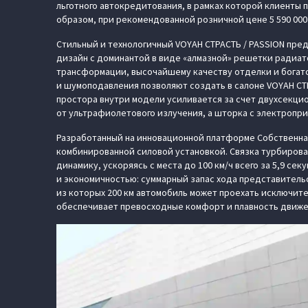
льготного автокредитования, в рамках которой клиенты п
образом, при рекомендованной розничной цене 5 590 000
Стильный и технологичный VOYAH СТРАСТЬ / PASSION пре
дизайн с доминантой в виде «алмазной» решетки радиат
трансформации, высочайшему качеству отделки и богато
и шумоподавления позволяют создать в салоне VOYAH СТ
простора внутри модели усиливается за счет двухсекци
от ультрафиолетового излучения, а шторка с электропр
Разработанный на инновационной платформе Cобственная
комбинированной силовой установкой. Связка турбирова
динамику, ускоряясь с места до 100 км/ч всего за 5,9 с
и экономичностью: суммарный запас хода представительс
из которых 200 км автомобиль может проехать исключите
обеспечивает превосходные комфорт и плавность движен