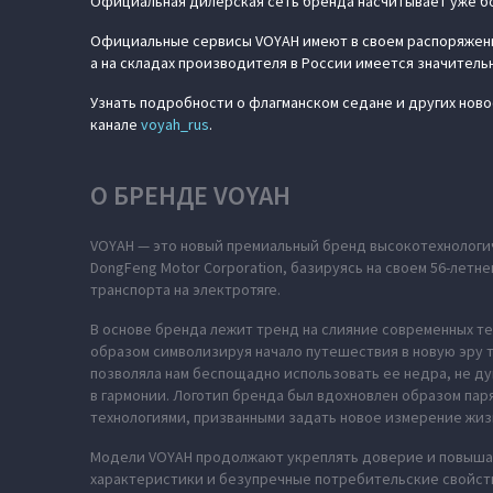
Официальная дилерская сеть бренда насчитывает уже бо
Официальные сервисы VOYAH имеют в своем распоряжени
а на складах производителя в России имеется значитель
Узнать подробности о флагманском седане и других ново
канале
voyah_rus
.
О БРЕНДЕ VOYAH
VOYAH — это новый премиальный бренд высокотехнологич
DongFeng Motor Corporation, базируясь на своем 56-лет
транспорта на электротяге.
В основе бренда лежит тренд на слияние современных те
образом символизируя начало путешествия в новую эру т
позволяла нам беспощадно использовать ее недра, не ду
в гармонии. Логотип бренда был вдохновлен образом па
технологиями, призванными задать новое измерение жиз
Модели VOYAH продолжают укреплять доверие и повышат
характеристики и безупречные потребительские свойств