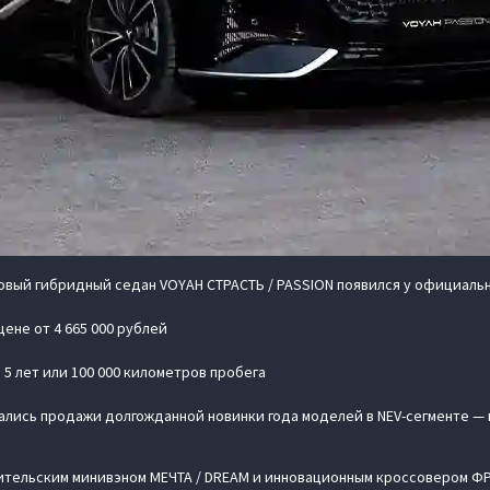
вый гибридный седан VOYAH СТРАСТЬ / PASSION появился у официаль
ене от 4 665 000 рублей
5 лет или 100 000 километров пробега
чались продажи долгожданной новинки года моделей в NEV-сегменте —
тельским минивэном МЕЧТА / DREAM и инновационным кроссовером ФР