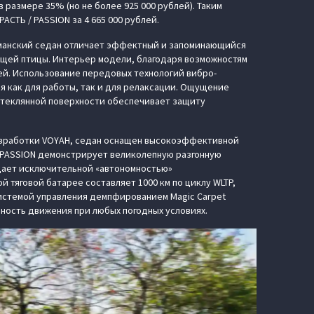
 размере 35% (но не более 925 000 рублей). Таким
СТЬ / PASSION за 4 665 000 рублей.
агманский седан отличает эффектный и запоминающийся
ящей птицы. Интерьер модели, благодаря возможностям
ей. Использование передовых технологий вибро-
я как для работы, так и для релаксации. Ощущение
 стеклянной поверхности обеспечивает защиту
 разработки VOYAH, седан оснащен высокоэффективной
/ PASSION демонстрирует великолепную разгонную
ладает исключительной «автономностью»
 тяговой батарее составляет 1000 км по циклу WLTP,
системой управления демпфированием Magic Carpet
ность движения при любых погодных условиях.