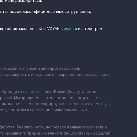
активно расширяться.
 штат высококвалифицированных сотрудников,
нице официального сайта VOYAH:
voyah.ru
и в телеграм-
е продажи. Китайский автопроизводитель
ю перезапустить и возглавить направление премиального
 бренда отсылает к слову «Вояж» (Voyage), таким
рытий. Мы прощаемся с тем временем, когда планета
за мышления, в котором природа и технологии существуют
силу природы в сочетании с инновационными
мфорта и безопасности, непревзойденные технические
сто на рынке гибридных и электрифицированных моделей,