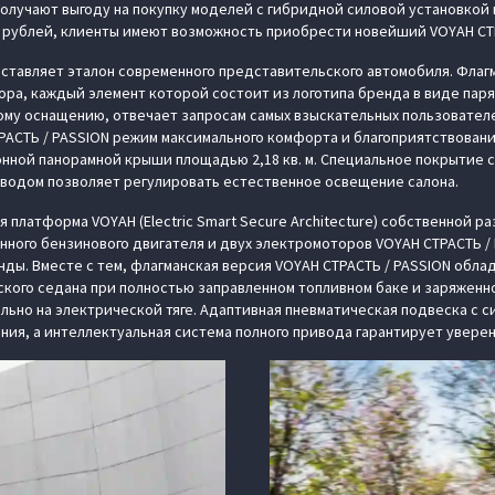
олучают выгоду на покупку моделей с гибридной силовой установкой в
 рублей, клиенты имеют возможность приобрести новейший VOYAH СТРА
дставляет эталон современного представительского автомобиля. Фл
ора, каждый элемент которой состоит из логотипа бренда в виде пар
му оснащению, отвечает запросам самых взыскательных пользовател
РАСТЬ / PASSION режим максимального комфорта и благоприятствовани
онной панорамной крыши площадью 2,18 кв. м. Специальное покрытие
иводом позволяет регулировать естественное освещение салона.
 платформа VOYAH (Electric Smart Secure Architecture) собственной
нного бензинового двигателя и двух электромоторов VOYAH СТРАСТЬ 
екунды. Вместе с тем, флагманская версия VOYAH СТРАСТЬ / PASSION об
кого седана при полностью заправленном топливном баке и заряженной
льно на электрической тяге. Адаптивная пневматическая подвеска с 
ия, а интеллектуальная система полного привода гарантирует уверен