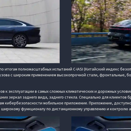
по итогам полномасштабных испытаний C-IASI (Китайский индекс безо
узова с широким применением высокопрочной стали, фронтальные, бо
ов к эксплуатации в самых сложных климатических и дорожных услови
ешних зеркал заднего вида, заднего стекла. Специально для клиентов 
кибербезопасности мобильное приложение. Приложение, доступное д
и широкому функционалу по дистанционному управлению и контролю 