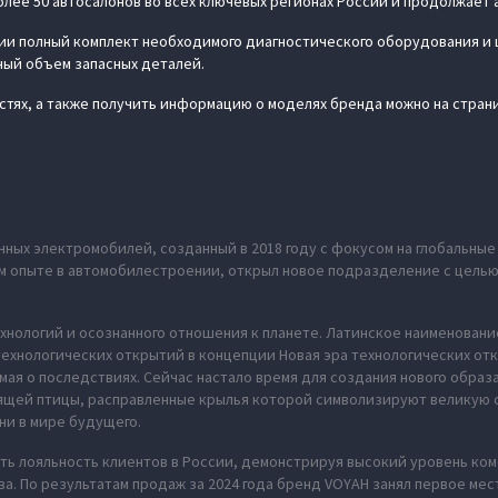
лее 50 автосалонов во всех ключевых регионах России и продолжает 
и полный комплект необходимого диагностического оборудования и
ный объем запасных деталей.
стях, а также получить информацию о моделях бренда можно на стра
ных электромобилей, созданный в 2018 году с фокусом на глобальны
нем опыте в автомобилестроении, открыл новое подразделение с цель
хнологий и осознанного отношения к планете. Латинское наименование
ехнологических открытий в концепции Новая эра технологических отк
мая о последствиях. Сейчас настало время для создания нового обра
рящей птицы, расправленные крылья которой символизируют великую 
ни в мире будущего.
ь лояльность клиентов в России, демонстрируя высокий уровень ко
а. По результатам продаж за 2024 года бренд VOYAH занял первое ме