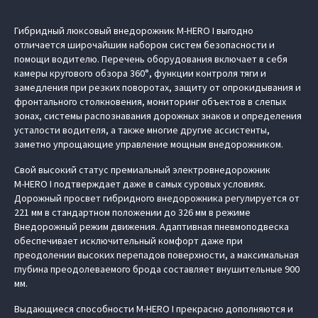
Гибридный люксовый внедорожник M‑HERO I выгодно
отличается широчайшим набором систем безопасности и
помощи водителю. Перечень оборудования включает в себя
камеры кругового обзора 360°, функции контроля тяги и
замедления при резких поворотах, защиту от опрокидывания и
фронтального столкновения, мониторинг объектов в слепых
зонах, системы распознавания дорожных знаков и определения
усталости водителя, а также многие другие ассистенты,
заметно упрощающие управление мощным внедорожником.
Свой высокий статус премиальный электровнедорожник
M‑HERO I подтверждает даже в самых суровых условиях.
Дорожный просвет гибридного внедорожника регулируется от
221 мм в стандартном положении до 326 мм в режиме
Внедорожный режим движения. Адаптивная пневмоподвеска
обеспечивает исключительный комфорт даже при
преодолении высоких перепадов поверхности, а максимальная
глубина преодолеваемого брода составляет внушительные 900
мм.
Выдающиеся способности M‑HERO I прекрасно дополняются и