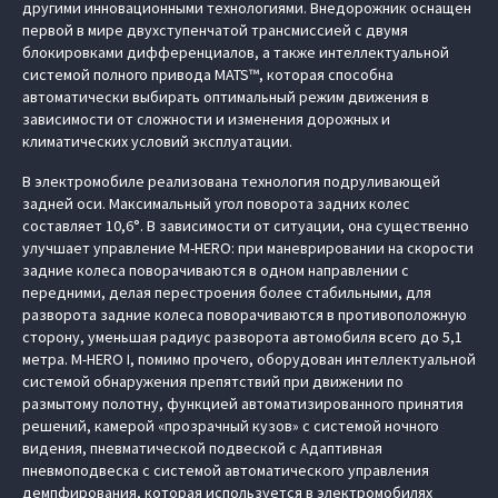
другими инновационными технологиями. Внедорожник оснащен
первой в мире двухступенчатой трансмиссией с двумя
блокировками дифференциалов, а также интеллектуальной
системой полного привода MATS™, которая способна
автоматически выбирать оптимальный режим движения в
зависимости от сложности и изменения дорожных и
климатических условий эксплуатации.
В электромобиле реализована технология подруливающей
задней оси. Максимальный угол поворота задних колес
составляет 10,6°. В зависимости от ситуации, она существенно
улучшает управление M‑HERO: при маневрировании на скорости
задние колеса поворачиваются в одном направлении с
передними, делая перестроения более стабильными, для
разворота задние колеса поворачиваются в противоположную
сторону, уменьшая радиус разворота автомобиля всего до 5,1
метра. M‑HERO I, помимо прочего, оборудован интеллектуальной
системой обнаружения препятствий при движении по
размытому полотну, функцией автоматизированного принятия
решений, камерой «прозрачный кузов» с системой ночного
видения, пневматической подвеской с Адаптивная
пневмоподвеска с системой автоматического управления
демпфирования, которая используется в электромобилях