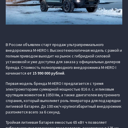
В России объявлен старт продаж ультрапремиального
внедорожника M-HERO I. Высокотехнологичная модель с рамой и
полным приводом выходит на рынок с гибридной силовой
установкой и уже доступна для заказа у официальных дилеров
бренда. Стоимость полноприводного внедорожника M‑HERO I
начинается
от
15 990 000 рублей
.
Первая модель бренда M‑HERO I предлагается с тремя
электромоторами суммарной мощностью 816 л. с. и пиковым
крутящим моментом в 1050 Нм, а также двигателем внутреннего
сгорания, который выполняет роль генератора для подзарядки
литиевой батареи. До 100 км/ч крупногабаритный внедорожник
разгоняется всего за 6 секунд.
Тройная литиевая батарея емкостью 65 кВт ч позволяет