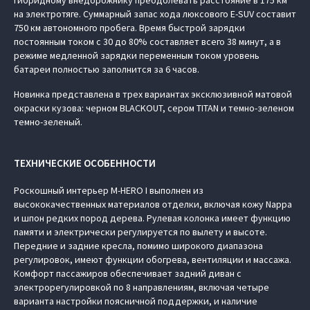
гибридному внедорожнику преодолевать расстояние в 175 км
на электротяге. Суммарный запас хода люксового E-SUV составит
750 км автономного пробега. Время быстрой зарядки
постоянным током с 30 до 80% составляет всего 38 минут, а в
режиме медленной зарядки переменным током уровень
батареи полностью заполнится за 6 часов.
Новинка представлена в трех вариантах эксклюзивной матовой
окраски кузова: черном BLACKOUT, сером TITAN и темно-зеленом
темно-зеленый.
ТЕХНИЧЕСКИЕ ОСОБЕННОСТИ
Роскошный интерьер M‑HERO I выполнен из
высококачественных материалов отделки, включая кожу Nappa
и шпон редких пород дерева. Рулевая колонка имеет функцию
памяти и электрически регулируется по вылету и высоте.
Передние и задние кресла, помимо широкого диапазона
регулировок, имеют функции обогрева, вентиляции и массажа.
Комфорт пассажиров обеспечивает задний диван с
электрорегулировкой по 8 направлениям, включая четыре
варианта настройки поясничной поддержки, и наличие