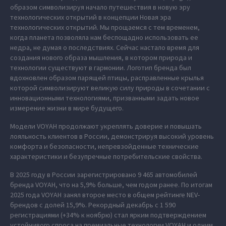
образом символизируя начало путешествия в новую эру
технологических открытий в концепции Новая эра
технологических открытий. Мы прощаемся с тем временем,
когда планета позволяла нам беспощадно использовать ее
недра, не думая о последствиях. Сейчас настало время для
создания нового образа мышления, в котором природа и
технологии существуют в гармонии. Логотип бренда был
вдохновлен образом парящей птицы, расправленные крылья
которой символизируют великую силу природы в сочетании с
инновационными технологиями, призванными задать новое
измерение жизни в мире будущего.
Модели VOYAH продолжают укреплять доверие и повышать
лояльность клиентов в России, демонстрируя высокий уровень
комфорта и безопасности, непревзойденные технические
характеристики и безупречные потребительские свойства.
В 2025 году в России зарегистрировано 9 465 автомобилей
бренда VOYAH, что на 5,9% больше, чем годом ранее. По итогам
2025 года VOYAH занял второе место в общем рейтинге NEV-
брендов с долей 15,9%. Рекордный декабрь с 1 590
регистрациями (+34% к ноябрю) стал ярким подтверждением
устойчивого спроса на премиальные технологии VOYAH и одним