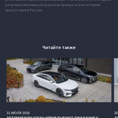
из лучших месячных результатов бренда за всю историю
присутствия в России.
Читайте также
31
ИЮЛЯ
2026
28
АВТОМОБИЛИ VOYAH ОПРАВДЫВАЮТ ОЖИДАНИЯ У
Д