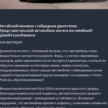
Китайский минивэн с гибридным двигателем.
Представительский автомобиль или все же семейный?
Давайте разберемся.
КАК ВЫГЛЯДИТ:
Длиной почти пять с половиной метров, этот автомобиль очень
внушительно смотрится на дороге. Фары, с учетом современных
трендов, даже широковаты (хотя смотрятся гармонично), и нельзя не
обратить внимание на плечевую линию, плавно изогнутую,
поддерживающую силуэт крыши автомобиля. Совмещенные ручки
задней и передней дверей дерзко вызывают ассоциацию с Роллс-
Ройсом, обратили внимание?
Внушительная колесная база 3200 и низкая посадка (это, правда,
благодаря пневматической подвеске, автоматически встающей в
парковочный режим) – воплощенная устойчивость. Возникает
ощущение, что автомобиль прилип к асфальту, и никакими силами его
не раскачать. Впрочем, об этом чуть позже.