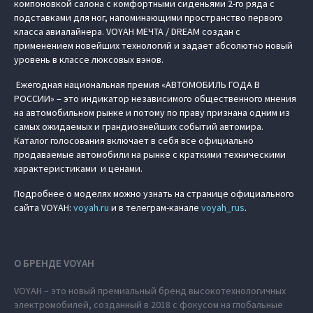
компоновкой салона с комфортными сиденьями 2-го ряда с
подставками для ног, напоминающими пространство первого
класса авиалайнера. VOYAH МЕЧТА / DREAM создан с
применением новейших технологий и задает абсолютно новый
уровень в классе люксовых вэнов.
Ежегодная национальная премия «АВТОМОБИЛЬ ГОДА В
РОССИИ» – это индикатор независимого общественного мнения
на автомобильном рынке и потому по праву признана одним из
самых ожидаемых и грандиознейших событий автомира.
Каталог голосования включает в себя все официально
продаваемые автомобили на рынке с краткими техническими
характеристиками и ценами.
Подробнее о моделях можно узнать на странице официального
сайта VOYAH:
voyah.ru
и в телеграм-канале
voyah_rus
.
О БРЕНДЕ VOYAH
VOYAH – это новый премиальный бренд высокотехнологичных
электромобилей, созданный в 2018 с фокусом на глобальные