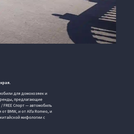
 края.
омобили для домохозяек и
 бренды, предлагающие
 / FREE Спорт — автомобиль
от BMW, и от Alfa Romeo, и
 китайской мифологии с