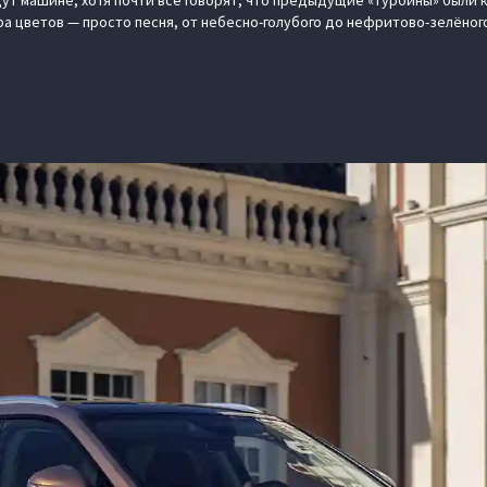
ут машине, хотя почти все говорят, что предыдущие «турбины» были 
а цветов — просто песня, от небесно-голубого до нефритово-зелёного