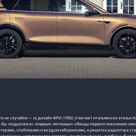
о не случайно — за дизайн ФРИ / FREE отвечает итальянское ателье Ita
 бы «подкачался»: плавные «яхтенные» обводы первого поколения сме
ттерами, спойлерами и воздухозаборниками, а решетка радиатора ста