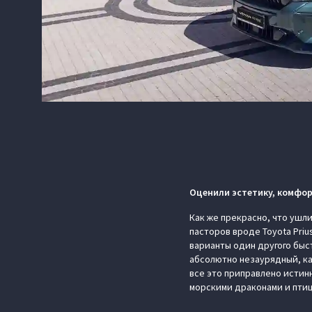
Оценили эстетику, комфор
Как же прекрасно, что ушл
пасторов вроде Toyota Pri
варианты один другого быс
абсолютно незаурядный, как
все это приправлено истин
морскими драконами и птиц