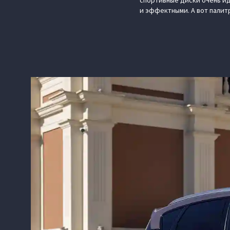
спортивные диски очень ид
и эффектными. А вот палитр