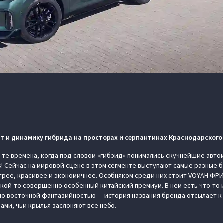
т и динамику гибрида на просторах и серпантинах Краснодарского
и те времена, когда под словом «гибрид» понимались скучнейшие авт
us! Сейчас на мировой сцене в этом сегменте выступают самые разные
трее, красивее и экономичнее. Особняком среди них стоит VOYAH ФРИ
ой-то совершенно особенный китайский премиум. В нем есть что-то и 
но восточной фантазийностью — история названия бренда отсылает к
ами, чьи крылья заслоняют все небо.