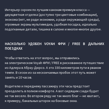
Интерьер скроен по лучшим канонам премиум-класса —
двухцветная отделка (доступно три цветовые комбинации),
экокожа (нет, не ради экономии, а ради окружающей среды),
огромные экраны мультимедиа, удобная посадка, идеально
подогнанные детали, тишина в салоне и многое-многое другое.
НАСКОЛЬКО УДОБЕН VOYAH ФРИ / FREE В ДАЛЬНИХ
ПОЕЗДКАХ
Чтобы ответить на этот вопрос, мы отправились
на электрическом Voyah ФРИ / FREE в рискованное путешествие
из Адлера в Абрау-Дюрсо. А это 330 километров пути в рваном
темпе. В сезон из-за нескончаемых пробок этот путь может
занять и 10 часов.
Водителю и переднему пассажиру эти часы предстоит
преодолеть в полном комфорте. А вот сидящим сзади будет
не так весело. Во втором ряду не так много благ — не хватает,
к примеру, банальных шторок на боковые окна.