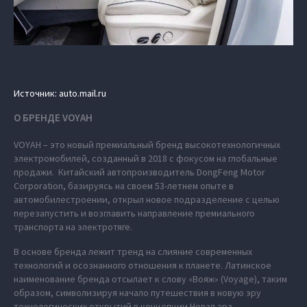
Источник: auto.mail.ru
О БРЕНДЕ VOYAH
VOYAH – это новый премиальный бренд высокотехнологичных
электромобилей, созданный в 2018 с фокусом на глобальные
продажи. Китайский автопроизводитель DongFeng Motor
Corporation, базируясь на своем 53-летнем опыте в
автомобилестроении, открыл новое подразделение с целью
перезапустить и возглавить направление премиального
транспорта на электротяге.
В основе бренда лежит тренд на слияние современных
технологий и осознанного отношения к планете. Латинское
наименование бренда отсылает к слову «Вояж» (Voyage), таким
образом, символизируя начало путешествия в новую эру
технологических открытий в концепции Новая эра