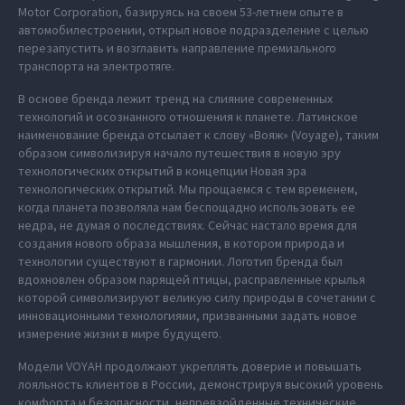
Motor Corporation, базируясь на своем 53-летнем опыте в
автомобилестроении, открыл новое подразделение с целью
перезапустить и возглавить направление премиального
транспорта на электротяге.
В основе бренда лежит тренд на слияние современных
технологий и осознанного отношения к планете. Латинское
наименование бренда отсылает к слову «Вояж» (Voyage), таким
образом символизируя начало путешествия в новую эру
технологических открытий в концепции Новая эра
технологических открытий. Мы прощаемся с тем временем,
когда планета позволяла нам беспощадно использовать ее
недра, не думая о последствиях. Сейчас настало время для
создания нового образа мышления, в котором природа и
технологии существуют в гармонии. Логотип бренда был
вдохновлен образом парящей птицы, расправленные крылья
которой символизируют великую силу природы в сочетании с
инновационными технологиями, призванными задать новое
измерение жизни в мире будущего.
Модели VOYAH продолжают укреплять доверие и повышать
лояльность клиентов в России, демонстрируя высокий уровень
комфорта и безопасности, непревзойденные технические