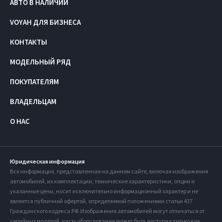
АВТО В НАЛИЧИИ
VOYAH ДЛЯ БИЗНЕСА
КОНТАКТЫ
МОДЕЛЬНЫЙ РЯД
ПОКУПАТЕЛЯМ
ВЛАДЕЛЬЦАМ
О НАС
Юридическая информация
Вся информация, представленная на данном сайте, включая изображения
автомобилей, их комплектации, технические характеристики, опции и
указанные цены, носит исключительно информационный характер и не
является публичной офертой, определяемой положениями статьи 437
Гражданского кодекса РФ. Изображения автомобилей могут отличаться от
серийных моделей, часть оборудования может быть доступна только как