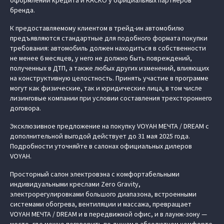
оформлении кредита и КАСКО у официальных партнеров
бренда.
К предоставляемому клиентом в трейд-ин автомобилю
предъявляются стандартные для подобного формата покупки
требования: автомобиль должен находиться в собственности
не менее 6 месяцев, у него не должно быть повреждений,
полученных в ДТП, а также любых других изменений, влияющих
на конструктивную целостность. Принять участие в программе
могут как физические, так и юридические лица, в том числе
лизинговые компании при условии составления трехстороннего
договора.
Эксклюзивное предложение на покупку VOYAH МЕЧТА / DREAM с
дополнительной выгодой действует до 31 мая 2025 года.
Подробности уточняйте в салонах официальных дилеров
VOYAH.
Просторный салон электровэна с комфортабельными
индивидуальными креслами Zero Gravity,
электрорегулировками большого диапазона, встроенными
системами обогрева, вентиляции и массажа, превращает
VOYAH МЕЧТА / DREAM и в передвижной офис, и в лаунж-зону —