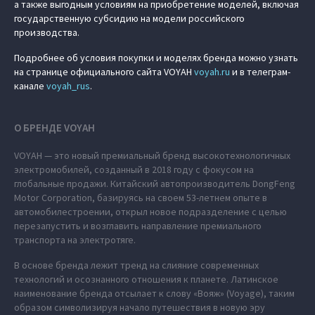
а также выгодным условиям на приобретение моделей, включая
государственную субсидию на модели российского
производства.
Подробнее об условия покупки и моделях бренда можно узнать
на странице официального сайта VOYAH
voyah.ru
и в телеграм-
канале
voyah_rus
.
О БРЕНДЕ VOYAH
VOYAH — это новый премиальный бренд высокотехнологичных
электромобилей, созданный в 2018 году с фокусом на
глобальные продажи. Китайский автопроизводитель DongFeng
Motor Corporation, базируясь на своем 53-летнем опыте в
автомобилестроении, открыл новое подразделение с целью
перезапустить и возглавить направление премиального
транспорта на электротяге.
В основе бренда лежит тренд на слияние современных
технологий и осознанного отношения к планете. Латинское
наименование бренда отсылает к слову «Вояж» (Voyage), таким
образом символизируя начало путешествия в новую эру