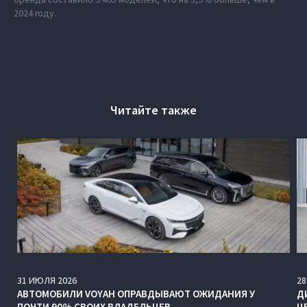
2024 году.
Читайте также
31
ИЮЛЯ
2026
28
АВТОМОБИЛИ VOYAH ОПРАВДЫВАЮТ ОЖИДАНИЯ У
Д
ПОЧТИ 90% СВОИХ ВЛАДЕЛЬЦЕВ
Ц