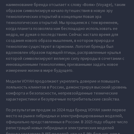
наименование бренда отсылает к слову «Вояж» (Voyage), таким
образом символизируя начало путешествия в новую эру
технологических открытий в концепции Новая эра
технологических открытий. Мы прощаемся с тем временем,
когда планета позволяла нам беспощадно использовать ее
недра, не думая о последствиях. Сейчас настало время для
создания нового образа мышления, в котором природа и
технологии существуют в гармонии. Логотип бренда был
вдохновлен образом парящей птицы, расправленные крылья
которой символизируют великую силу природы в сочетании с
инновационными технологиями, призванными задать новое
измерение жизни в мире будущего.
Модели VOYAH продолжают укреплять доверие и повышать
лояльность клиентов в России, демонстрируя высокий уровень
комфорта и безопасности, непревзойденные технические
характеристики и безупречные потребительские свойства.
По результатам продаж за 2024 года бренд VOYAH занял первое
место на рынке гибридных и электрифицированных моделей,
официально представленных в России. В 2025 году общее число
регистраций новых гибридных и электрических моделей
бренда составило 9 465 моделей, что на 5,9% больше, чем в