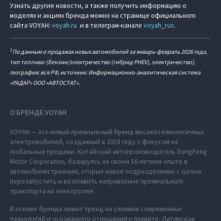
Узнать другие новости, а также получить информацию о
моделях и акциях бренда можно на странице официального
сайта VOYAH:
voyah.ru
и в телеграм-канале
voyah_rus
.
1
По данным о продажах новых автомобилей за январь-февраль 2026 года,
тип топлива: (бензин/электричество (гибрид PHEV), электричество),
география: вся РФ, источник: Информационно-аналитическая система
«РАДАР» ООО «АВТОСТАТ».
О БРЕНДЕ VOYAH
VOYAH — это новый премиальный бренд высокотехнологичных
электромобилей, созданный в 2018 году с фокусом на
глобальные продажи. Китайский автопроизводитель DongFeng
Motor Corporation, базируясь на своем 56-летнем опыте в
автомобилестроении, открыл новое подразделение с целью
перезапустить и возглавить направление премиального
транспорта на электротяге.
В основе бренда лежит тренд на слияние современных
технологий и осознанного отношения к планете. Латинское