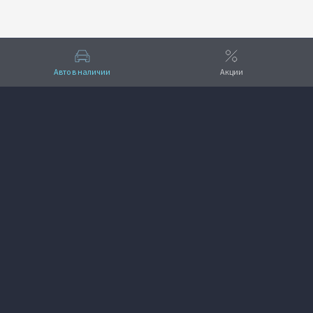
Авто в наличии
Акции
Вверх
VOYAH Авангард
+7 (862) 296-09-60