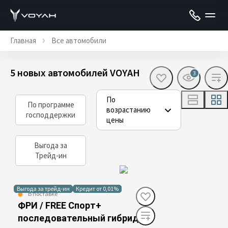
Главная
Все автомобили
5 новых автомобилей VOYAH
3
По
По программе
возрастанию
господдержки
цены
Выгода за
Трейд-ин
Выгода за трейд-ин
Кредит от 0,01%
В поставке
ФРИ / FREE Спорт+
последовательный гибрид